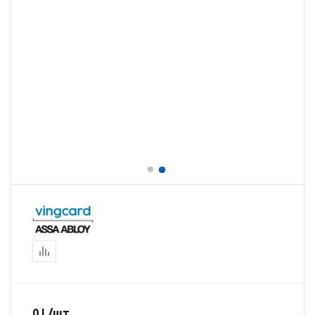
0
L
/шт