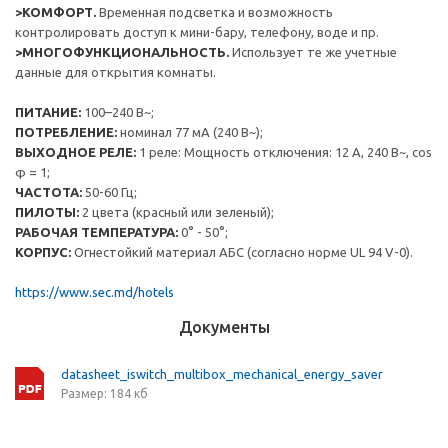
>КОМФОРТ.
Временная подсветка и возможность
контролировать доступ к мини-бару, телефону, воде и пр.
>МНОГОФУНКЦИОНАЛЬНОСТЬ.
Использует те же учетные
данные для открытия комнаты.
ПИТАНИЕ:
100–240 В~;
ПОТРЕБЛЕНИЕ:
номинал 77 мА (240 В~);
ВЫХОДНОЕ РЕЛЕ:
1 реле: Мощность отключения: 12 А, 240 В~, cos
φ = 1;
ЧАСТОТА:
50-60 Гц;
ПИЛОТЫ:
2 цвета (красный или зеленый);
РАБОЧАЯ ТЕМПЕРАТУРА:
0° - 50°;
КОРПУС:
Огнестойкий материал АБС (согласно норме UL 94 V-0).
https://www.sec.md/hotels
Документы
datasheet_iswitch_multibox_mechanical_energy_saver
Размер: 184 кб