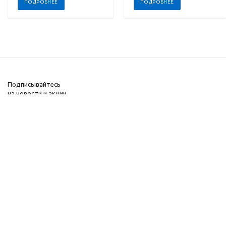
ПОДРОБНЕЕ
ПОДРОБНЕЕ
Подписывайтесь
на новости и акции
+373 69-73-33-43
2026 © Интернет-
Компания
магазин систем
Информация
безопасности
Помощь