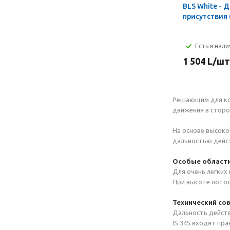
BLS White - 
присутствия
Есть в нал
1 504
L
/шт
Решающим для ко
движения в сторо
На основе высоко
дальностью дейст
Особые области
Для очень легких 
При высоте потол
Технический со
Дальность действ
IS 345 входят пр