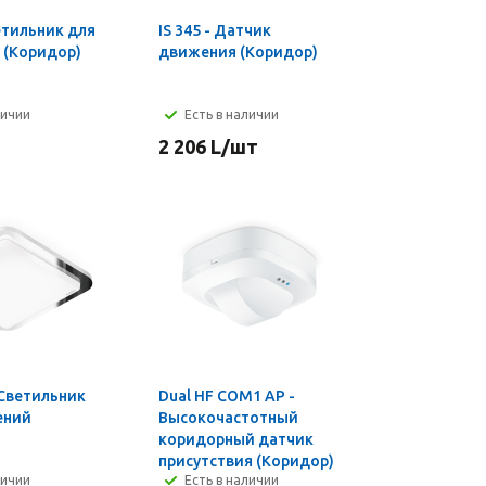
ветильник для
IS 345 - Датчик
 (Коридор)
движения (Коридор)
личии
Есть в наличии
2 206
L
/шт
 Светильник
Dual HF COM1 AP -
ений
Высокочастотный
коридорный датчик
присутствия (Коридор)
личии
Есть в наличии