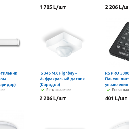
1 705
L
/шт
2 206
L
/ш
ветильник
IS 345 MX Highbay -
RS PRO 5000
ком
Инфракрасный датчик
Панель дис
оридор)
(Коридор)
управления
ичии
Есть в наличии
Есть в на
2 206
L
/шт
401
L
/шт