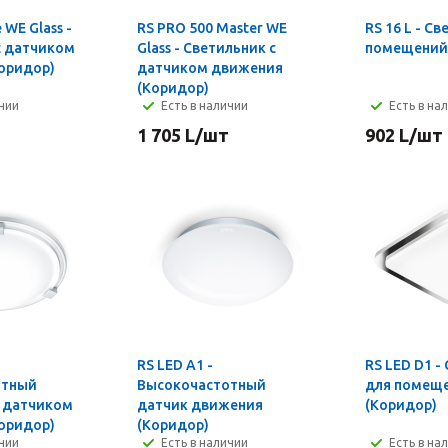
 WE Glass -
RS PRO 500 Master WE
RS 16 L - С
с датчиком
Glass - Светильник с
помещений
оридор)
датчиком движения
(Коридор)
ичии
Есть в наличии
Есть в на
1 705
L
/шт
902
L
/шт
RS LED A1 -
RS LED D1 -
отный
Высокочастотный
для помещ
с датчиком
датчик движения
(Коридор)
оридор)
(Коридор)
ичии
Есть в наличии
Есть в на