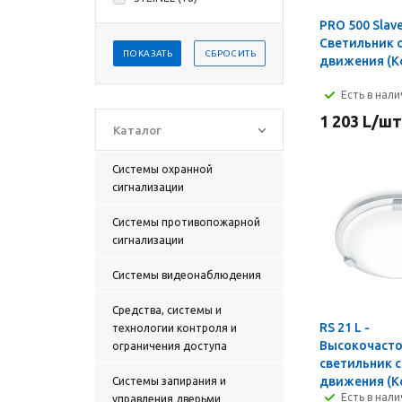
PRO 500 Slave
Светильник 
ПОКАЗАТЬ
СБРОСИТЬ
движения (К
Есть в нал
1 203
L
/шт
Каталог
Системы охранной
сигнализации
Системы противопожарной
сигнализации
Cистемы видеонаблюдения
Средства, системы и
RS 21 L -
технологии контроля и
Высокочаст
ограничения доступа
светильник 
движения (К
Cистемы запирания и
Есть в нал
управления дверьми