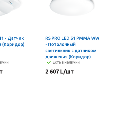
M1 - Датчик
RS PRO LED S1 PMMA WW
я (Коридор)
- Потолочный
светильник с датчиком
движения (Коридор)
личии
Есть в наличии
т
2 607
L
/шт