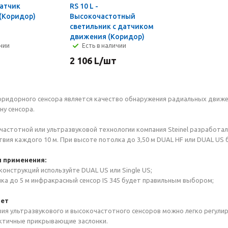
Датчик
RS 10 L -
 (Коридор)
Высокочастотный
светильник с датчиком
движения (Коридор)
ичии
Есть в наличии
2 106
L
/шт
ридорного сенсора является качество обнаружения радиальных движе
ну сенсора.
частотной или ультразвуковой технологии компания Steinel разработа
вия каждого 10 м. При высоте потолка до 3,50 м DUAL HF или DUAL US
 применения:
конструкций используйте DUAL US или Single US;
ка до 5 м инфракрасный сенсор IS 345 будет правильным выбором;
вет
ия ультразвукового и высокочастотного сенсоров можно легко регули
актичные прикрывающие заслонки.