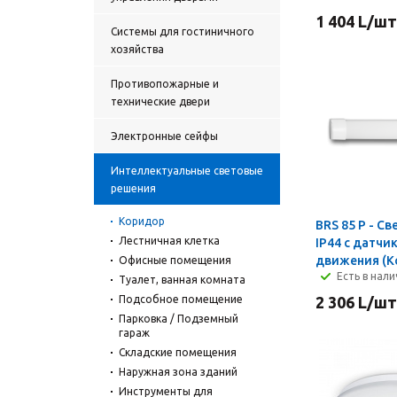
1 404
L
/шт
Системы для гостиничного
хозяйства
Противопожарные и
технические двери
Электронные сейфы
Интеллектуальные световые
решения
Коридор
BRS 85 P - С
Лестничная клетка
IP44 с датчи
движения (К
Офисные помещения
Есть в нал
Туалет, ванная комната
Подсобное помещение
2 306
L
/шт
Парковка / Подземный
гараж
Складские помещения
Наружная зона зданий
Инструменты для