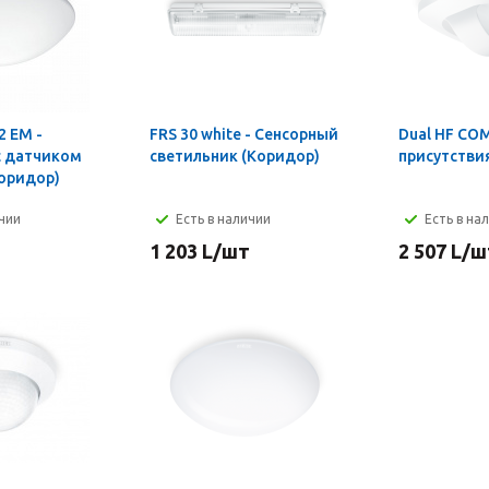
2 EM -
FRS 30 white - Сенсорный
Dual HF CO
с датчиком
светильник (Коридор)
присутстви
оридор)
ичии
Есть в наличии
Есть в на
1 203
L
/шт
2 507
L
/ш