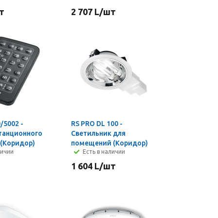
т
2 707
L
/шт
/5002 -
RS PRO DL 100 -
танционного
Светильник для
 (Коридор)
помещений (Коридор)
личии
Есть в наличии
1 604
L
/шт