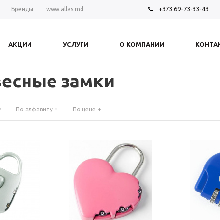
+373 69-73-33-43
Бренды
www.allas.md
АКЦИИ
УСЛУГИ
О КОМПАНИИ
КОНТА
есные замки
По алфавиту
По цене