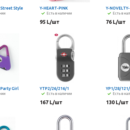
Street Style
Y-HEART-PINK
Y-NOVELTY-4
ичии
Есть в наличии
Есть в на
95
L
/шт
76
L
/шт
Party Girl
YTP2/26/216/1
YP1/28/121
ичии
Есть в наличии
Есть в на
167
L
/шт
130
L
/шт