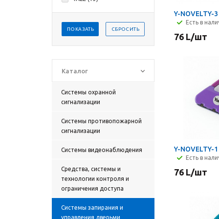
Y-NOVELTY-3 
Есть в нал
ПОКАЗАТЬ
СБРОСИТЬ
76
L
/шт
Каталог
Системы охранной
сигнализации
Системы противопожарной
сигнализации
Y-NOVELTY-1 
Cистемы видеонаблюдения
Есть в нал
Средства, системы и
76
L
/шт
технологии контроля и
ограничения доступа
Cистемы запирания и
управления дверьми