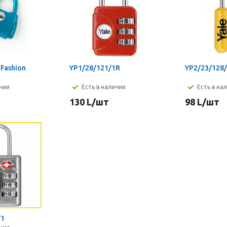
Fashion
YP1/28/121/1R
YP2/23/128
ичии
Есть в наличии
Есть в на
130
L
/шт
98
L
/шт
/1