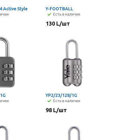
 Active Style
Y-FOOTBALL
личии
Есть в наличии
130
L
/шт
/1G
YP2/23/128/1G
личии
Есть в наличии
98
L
/шт