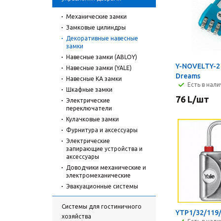
Механические замки
Замковые цилиндры
Декоративные навесные
замки
Навесные замки (ABLOY)
Y-NOVELTY-2 
Навесные замки (YALE)
Dreams
Навесные KA замки
Есть в нал
Шкафные замки
76
L
/шт
Электрические
переключатели
Кулачковые замки
Фурнитура и аксессуары
Электрические
запирающие устройства и
аксессуары
Доводчики механические и
электромеханические
Эвакуационные системы
Системы для гостиничного
YTP1/32/119
хозяйства