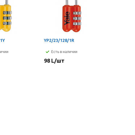
/1Y
YP2/23/128/1R
личии
Есть в наличии
98
L
/шт