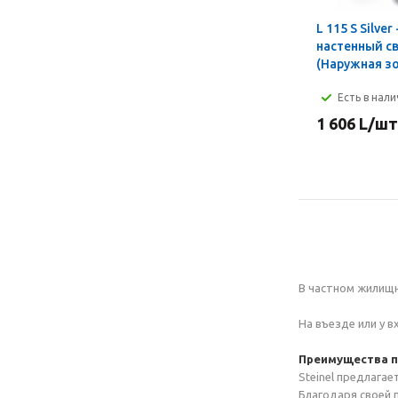
L 115 S Silve
настенный с
(Наружная з
Есть в нал
1 606
L
/шт
В частном жилищн
На въезде или у 
Преимущества пр
Steinel предлагае
Благодаря своей 