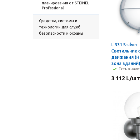
планирования от STEINEL
Professional
Средства, системы и
технологии для служб
безопасности и охраны
L 331 S silver 
Светильник 
движения (Н
зона зданий
Есть в нал
3 112
L
/шт