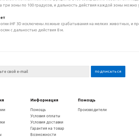
на три зоны по 100 градусов, и дальность действия каждой зоны можно
вет
огии iHF 3D исключены ложные срабатывания на мелких животных, и п
 осям с дальностью действия 8 м.
ия
Информация
Помощь
нии
Помощь
Производители
Условия оплаты
ики
Условия доставки
и
Гарантия на товар
ы
Возможности