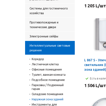
1 205
L
/шт
Системы для гостиничного
хозяйства
Противопожарные и
технические двери
Электронные сейфы
Интеллектуальные световые
решения
Коридор
L 867 S - Уличный
Лестничная клетка
светильник 
зона зданий
Офисные помещения
Туалет, ванная комната
Есть в нал
Подсобное помещение
1 506
L
/шт
Парковка / Подземный
гараж
Складские помещения
Наружная зона зданий
Инструменты для