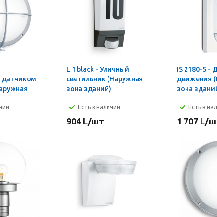
-
L 1 black - Уличный
IS 2180-5 -
с датчиком
светильник (Наружная
движения (
аружная
зона зданий)
зона здани
)
ичии
Есть в наличии
Есть в на
904
L
/шт
1 707
L
/ш