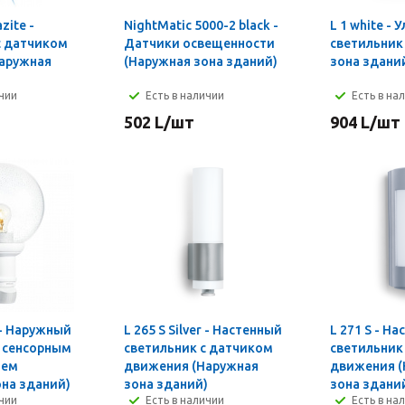
zite -
NightMatic 5000-2 black -
L 1 white -
с датчиком
Датчики освещенности
светильник
аружная
(Наружная зона зданий)
зона здани
)
ичии
Есть в наличии
Есть в на
502
L
/шт
904
L
/шт
e - Наружный
L 265 S Silver - Настенный
L 271 S - Н
с сенсорным
светильник с датчиком
светильник
ием
движения (Наружная
движения (
она зданий)
зона зданий)
зона здани
ичии
Есть в наличии
Есть в на