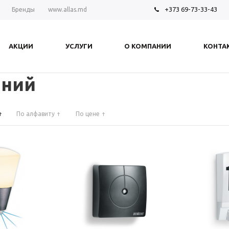
+373 69-73-33-43
Бренды
www.allas.md
АКЦИИ
УСЛУГИ
О КОМПАНИИ
КОНТА
аний
По алфавиту
По цене