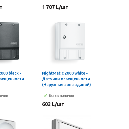
т
1 707
L
/шт
000 black -
NightMatic 2000 white -
свещенности
Датчики освещенности
(Наружная зона зданий)
личии
Есть в наличии
602
L
/шт