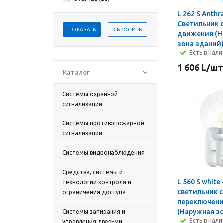
L 262 S Anthra
Светильник 
ПОКАЗАТЬ
СБРОСИТЬ
движения (Н
зона зданий
Есть в нал
1 606
L
/шт
Каталог
Системы охранной
сигнализации
Системы противопожарной
сигнализации
Cистемы видеонаблюдения
Средства, системы и
L 560 S whit
технологии контроля и
светильник 
ограничения доступа
переключен
(Наружная з
Cистемы запирания и
Есть в нал
управления дверьми