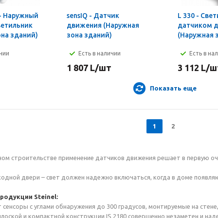
r - Наружный
sensIQ - Датчик
L 330 - Све
ветильник
движения (Наружная
датчиком 
она зданий)
зона зданий)
(Наружная 
ичии
Есть в наличии
Есть в на
1 807
L
/шт
3 112
L
/ш
Показать еще
1
2
ом строительстве применение датчиков движения решает в первую оч
входной двери – свет должен надежно включаться, когда в доме появля
одукции Steinel:
т сенсоры с углами обнаружения до 300 градусов, монтируемые на стене,
плоской и компактной конструкции IS 2180 совершенно незаметен и над