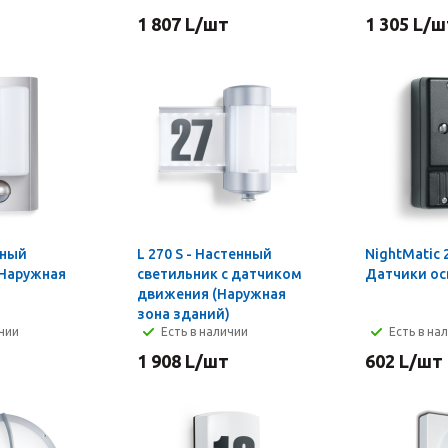
1 807
L
/шт
1 305
L
/ш
L 270 S - Настенный
NightMatic 2
(Наружная
светильник с датчиком
Датчики о
)
движения (Наружная
зона зданий)
ичии
Есть в наличии
Есть в на
1 908
L
/шт
602
L
/шт