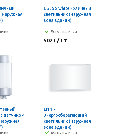
 Уличный
L 535 S white - Уличный
 (Наружная
светильник (Наружная
й)
зона зданий)
личии
Есть в наличии
502
L
/шт
астенный
LN 1 -
 с датчиком
Энергосберегающий
Наружная
светильник (Наружная
й)
зона зданий)
личии
Есть в наличии