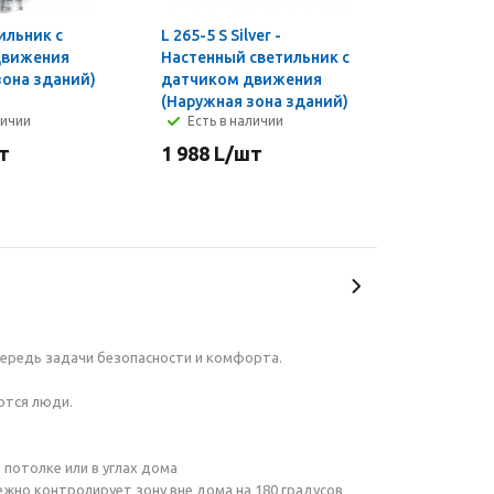
тильник с
L 265-5 S Silver -
движения
Настенный светильник с
зона зданий)
датчиком движения
(Наружная зона зданий)
личии
Есть в наличии
т
1 988
L
/шт
ередь задачи безопасности и комфорта.
ются люди.
 потолке или в углах дома
ежно контролирует зону вне дома на 180 градусов