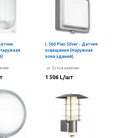
 Датчик
L 360 Plan Silver - Датчик
Наружная
освещения (Наружная
й)
зона зданий)
личии
Есть в наличии
т
1 506
L
/шт