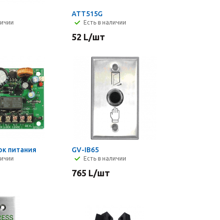
ATT515G
личии
Есть в наличии
52
L
/шт
ок питания
GV-IB65
личии
Есть в наличии
765
L
/шт