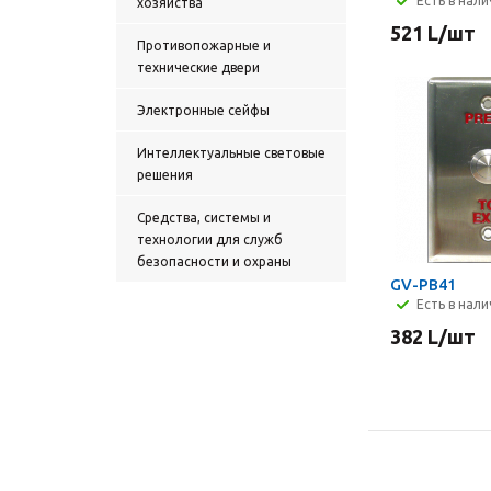
Есть в нал
хозяйства
521
L
/шт
Противопожарные и
технические двери
Электронные сейфы
Интеллектуальные световые
решения
Средства, системы и
технологии для служб
безопасности и охраны
GV-PB41
Есть в нал
382
L
/шт