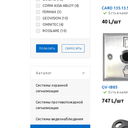
CORNI ASSA ABLOY (
4
)
CARD 135.13
FERMAX (
3
)
Есть в нал
GEOVISION (
10
)
40
L
/шт
OMNITEC (
4
)
ROSSLARE (
10
)
ПОКАЗАТЬ
СБРОСИТЬ
Каталог
Системы охранной
GV-IB85
сигнализации
Есть в нал
747
L
/шт
Системы противопожарной
сигнализации
Cистемы видеонаблюдения