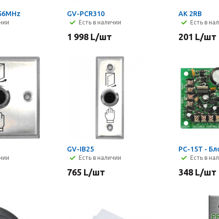
.56MHz
GV-PCR310
AK 2RB
ичии
Есть в наличии
Есть в на
1 998
L
/шт
201
L
/шт
GV-IB25
PC-15T - Бл
ичии
Есть в наличии
Есть в на
765
L
/шт
348
L
/шт