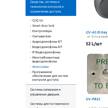
Средства, системы и
технологии контроля и
ограничения доступа
CLIQ Go
Smart door lock
Контроллеры
GV-AS ID Key
Считыватели
Есть в нал
Аудиодомофоны KIT
52
L
/шт
Видеодомофоны KIT
IP Видеодомофоны
Многоабонентные
видеодомофоны
Аксессуары
Программное
обеспечение для систем
контроля доступа
Cистемы запирания и
управления дверьми
GV-PB22
Системы для гостиничного