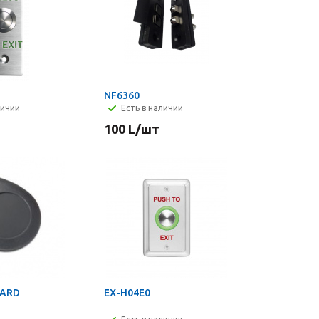
NF6360
личии
Есть в наличии
100
L
/шт
CARD
EX-H04E0