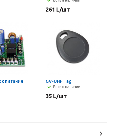
Есть в наличии
261
L
/шт
ок питания
GV-UHF Tag
Есть в наличии
35
L
/шт