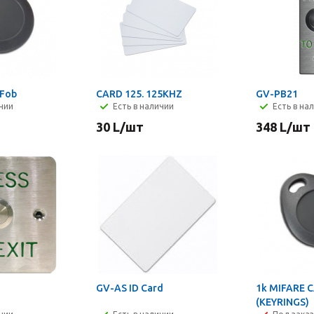
 Fob
CARD 125. 125KHZ
GV-PB21
ичии
Есть в наличии
Есть в на
30
L
/шт
348
L
/шт
GV-AS ID Card
1k MIFARE 
(KEYRINGS)