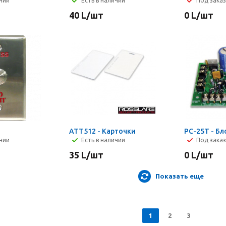
ичии
Есть в наличии
Под заказ
40
L
/шт
0
L
/шт
ATT512 - Карточки
PC-25T - Бл
ичии
Есть в наличии
Под заказ
35
L
/шт
0
L
/шт
Показать еще
1
2
3