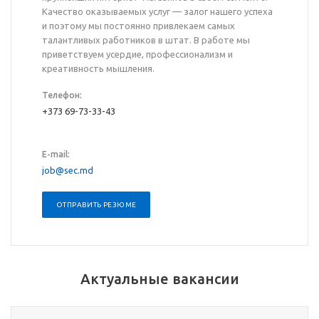
Качество оказываемых услуг — залог нашего успеха
и поэтому мы постоянно привлекаем самых
талантливых работников в штат. В работе мы
приветствуем усердие, профессионализм и
креативность мышления.
Телефон:
+373 69-73-33-43
E-mail:
job@sec.md
ОТПРАВИТЬ РЕЗЮМЕ
Актуальные вакансии