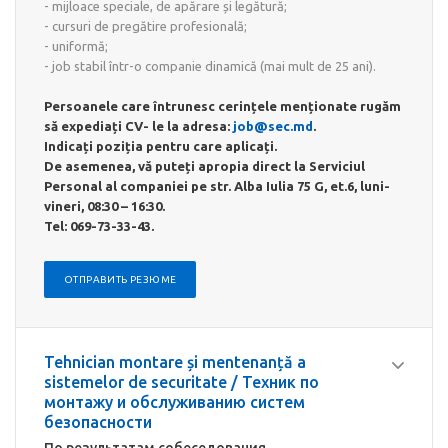
- mijloace speciale, de apărare și legătură;
- cursuri de pregătire profesională;
- uniformă;
- job stabil într-o companie dinamică (mai mult de 25 ani).
Persoanele care întrunesc cerințele menționate rugăm
să expediați CV- le la adresa:
job@sec.md
.
Indicați poziția pentru care aplicați.
De asemenea, vă puteți apropia direct la Serviciul
Personal al companiei pe str. Alba Iulia 75 G, et.6, luni-
vineri, 08:30 – 16:30.
Tel: 069-73-33-43.
ОТПРАВИТЬ РЕЗЮМЕ
Tehnician montare și mentenanță a
sistemelor de securitate / Техник по
монтажу и обслуживанию систем
безопасности