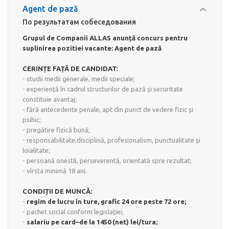
Agent de pază
По результатам собеседования
Grupul de Companii ALLAS anunță concurs pentru
suplinirea pozitiei vacante: Agent de pază
CERINȚE FAȚĂ DE CANDIDAT:
- studii medii generale, medii speciale;
- experiență în cadrul structurilor de pază și securitate
constituie avantaj;
- fără antecedente penale, apt din punct de vedere fizic și
psihic;
- pregătire fizică bună;
- responsabilitate,disciplină, profesionalism, punctualitate și
loialitate;
- persoană onestă, perseverentă, orientată spre rezultat;
- vîrsta minimă 18 ani.
CONDIȚII DE MUNCĂ:
-
regim de lucru în ture, grafic 24 ore peste 72 ore;
- pachet social conform legislației;
-
salariu pe card–de la 1450 (net) lei/tura;