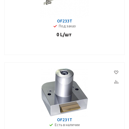
OF233T
Под заказ
0
L
/шт
OF231T
Есть в наличии