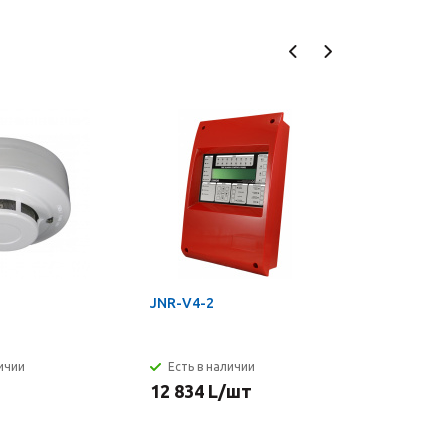
JNR-V4-2
GV-VMS
личии
Есть в наличии
Бесплат
12 834
L
/шт
0
L
/шт