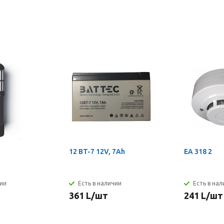
12 BT-7 12V, 7Ah
EA 318 2
чии
Есть в наличии
Есть в на
361
L
/шт
241
L
/шт