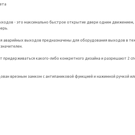
вета
ыходов - это максимально быстрое открытие двери одним движением,
ерь.
для аварийных выходов предназначены для оборудования выходов в те
езначителен.
 придерживаться какого-либо конкретного дизайна и разрешают 2 сп
ван врезным замком с антипаниковой функцией и нажимной ручкой ил