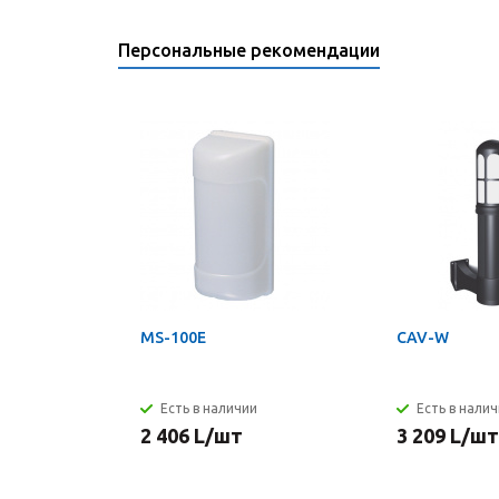
Персональные рекомендации
MS-100E
CAV-W
Есть в наличии
Есть в нали
2 406
L
/шт
3 209
L
/шт