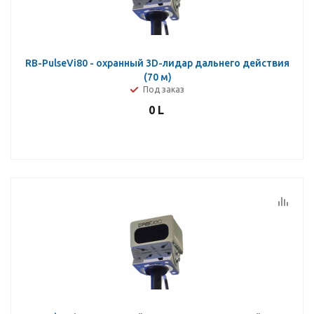
RB-PulseVi80 - охранный 3D-лидар дальнего действия
(70 м)
Под заказ
0
L