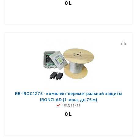
0
L
RB-IROC1Z75 - комплект периметральной защиты
IRONCLAD (1 зона, до 75 м)
Под заказ
0
L