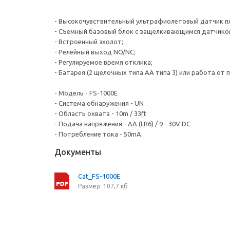
- Высокочувствительный ультрафиолетовый датчик п
- Съемный базовый блок с защелкивающимся датчико
- Встроенный эхолот;
- Релейный выход NO/NC;
- Регулируемое время отклика;
- Батарея (2 щелочных типа АА типа 3) или работа от 
- Модель - FS-1000E
- Система обнаружения - UN
- Область охвата - 10m / 33ft
- Подача напряжения - AA (LR6) / 9 - 30V DC
- Потребление тока - 50mA
Документы
Cat_FS-1000E
Размер: 107,7 кб