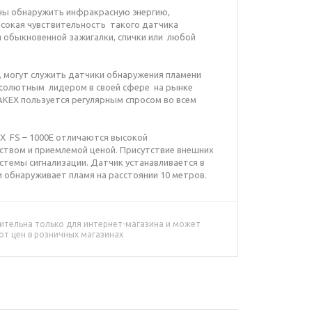
ны обнаружить инфракрасную энергию,
ысокая чувствительность такого датчика
я обыкновенной зажигалки, спички или любой
 могут служить датчики обнаружения пламени
бсолютным лидером в своей сфере на рынке
KEX пользуется регулярным спросом во всем
X FS – 1000E отличаются высокой
ством и приемлемой ценой. Присутствие внешних
темы сигнализации. Датчик устанавливается в
и обнаруживает пламя на расстоянии 10 метров.
ительна только для интернет-магазина и может
от цен в розничных магазинах