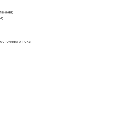
ламени;
м;
постоянного тока.