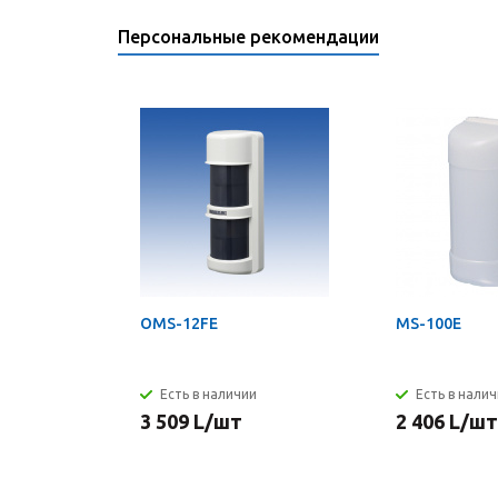
Персональные рекомендации
OMS-12FE
MS-100E
Есть в наличии
Есть в нали
3 509
L
/шт
2 406
L
/шт