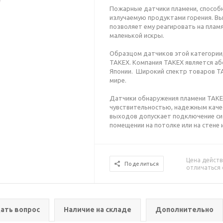
Пожарные датчики пламени, способ
излучаемую продуктами горения. В
позволяет ему реагировать на плам
маленькой искры.
Образцом датчиков этой категории,
TAKEX. Компания TAKEX является а
Японии. Широкий спектр товаров TA
мире.
Датчики обнаружения пламени TAKE
чувствительностью, надежным каче
выходов допускает подключение сис
помещении на потолке или на стене 
Цена действ
Поделиться
отличаться 
ать вопрос
Наличие на складе
Дополнительно