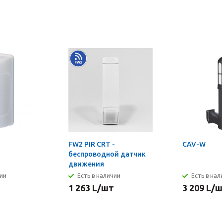
FW2 PIR CRT -
CAV-W
беспроводной датчик
движения
чии
Есть в наличии
Есть в на
1 263
L
/шт
3 209
L
/