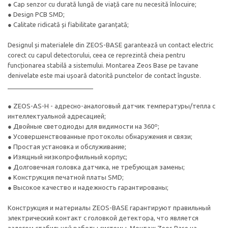
● Cap senzor cu durată lungă de viață care nu necesită înlocuire;
● Design PCB SMD;
● Calitate ridicată și fiabilitate garanțată;
Designul și materialele din ZEOS-BASE garantează un contact electric
corect cu capul detectorului, ceea ce reprezintă cheia pentru
funcționarea stabilă a sistemului. Montarea Zeos Base pe tavane
denivelate este mai ușoară datorită punctelor de contact înguste.
________________________
● ZEOS-AS-H - адресно-аналоговый датчик температуры/тепла с
интеллектуальной адресацией;
● Двойные светодиоды для видимости на 360º;
● Усовершенствованные протоколы обнаружения и связи;
● Простая установка и обслуживание;
● Изящный низкопрофильный корпус;
● Долговечная головка датчика, не требующая замены;
● Конструкция печатной платы SMD;
● Высокое качество и надежность гарантированы;
Конструкция и материалы ZEOS-BASE гарантируют правильный
электрический контакт с головкой детектора, что является