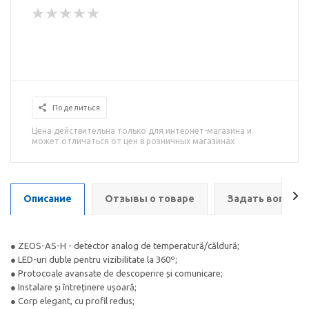
Поделиться
Цена действительна только для интернет-магазина и
может отличаться от цен в розничных магазинах
Описание
Отзывы о товаре
Задать вопрос
● ZEOS-AS-H - detector analog de temperatură/căldură;
● LED-uri duble pentru vizibilitate la 360º;
● Protocoale avansate de descoperire și comunicare;
● Instalare și întreținere ușoară;
● Corp elegant, cu profil redus;