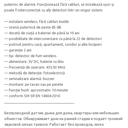
puternic de alarmă. Funcționează fără cabluri, se instalează ușor și
poate fi interconectat cu alți detectori într-un singur sistem.
— instalare wireless, fără cabluri inutile
— sirenă puternică de peste 85 dB
— durată de viață a bateriei de până la 10 ani
— posibilitate de interconectare cu până la 22 de detectori
— potrivit pentru casă, apartament, coridor și alte încăperi
— garanție 2 ani
— tip: detector de fum wireless
— alimentare: 3V DC, baterie cu litiu
— frecvență de operare: 433,92 MHz
— metodă de detecție: fotoelectrică
— semnalizare alarmă: buzzer
— montare: pe tavan sau pe perete
— funcție hush: aproximativ 10 minute
— conform SM SR EN 14604:2010
___________________________________
Беспроводной датчик дыма для дома, квартиры или небольших
объектов. Обнаруживает дым на ранней стадии и подаёт громкий
звуковой сигнал тревоги. Работает без проводов, легко