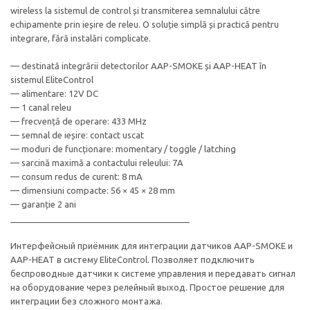
wireless la sistemul de control și transmiterea semnalului către
echipamente prin ieșire de releu. O soluție simplă și practică pentru
integrare, fără instalări complicate.
— destinată integrării detectorilor AAP-SMOKE și AAP-HEAT în
sistemul EliteControl
— alimentare: 12V DC
— 1 canal releu
— frecvență de operare: 433 MHz
— semnal de ieșire: contact uscat
— moduri de funcționare: momentary / toggle / latching
— sarcină maximă a contactului releului: 7A
— consum redus de curent: 8 mA
— dimensiuni compacte: 56 × 45 × 28 mm
— garanție 2 ani
_____________________________________
Интерфейсный приёмник для интеграции датчиков AAP-SMOKE и
AAP-HEAT в систему EliteControl. Позволяет подключить
беспроводные датчики к системе управления и передавать сигнал
на оборудование через релейный выход. Простое решение для
интеграции без сложного монтажа.