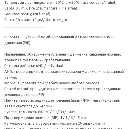
Temperatura de funcționare: −20°C … +50°C (fără condens/îngheț)
Cablu: 0,5 m, 6 fire (2 alimentare + 4 alarmă)
Greutate: ≈550 g (cu flanșă)
Carcasă/culoare: rășină/plastic, negru
____________________
FP-5500E — уличный комбинированный датчик пламени (UV) и
движения (PIR)
Назначение: обнаружение пламени + движение, снижение ложных
тревог за счёт логики срабатывания
Режимы работы: AND / Individual
AND: тревога при подтверждении пламени + движения в заданный
таймер
Individual: тревога при срабатывании любого сенсора
Forced output: принудительная тревога по пламени при заданных
условиях даже без PIR
Память тревоги: индикация причины (пламя/PIR), мигание ~3 мин,
затем светится до ~47 мин
Чувствительность PIR: 20 / 50 / 80 / 100%
Подтверждение пламени (DIP): 1 / 3 / 6 / 15 сек
Регулировка угла: поворотный механизм (3-секционный)