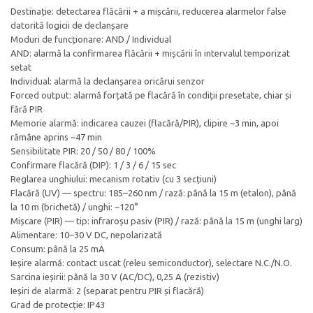
Destinație: detectarea flăcării + a mișcării, reducerea alarmelor false
datorită logicii de declanșare
Moduri de funcționare: AND / Individual
AND: alarmă la confirmarea flăcării + mișcării în intervalul temporizat
setat
Individual: alarmă la declanșarea oricărui senzor
Forced output: alarmă forțată pe flacără în condiții presetate, chiar și
fără PIR
Memorie alarmă: indicarea cauzei (flacără/PIR), clipire ~3 min, apoi
rămâne aprins ~47 min
Sensibilitate PIR: 20 / 50 / 80 / 100%
Confirmare flacără (DIP): 1 / 3 / 6 / 15 sec
Reglarea unghiului: mecanism rotativ (cu 3 secțiuni)
Flacără (UV) — spectru: 185–260 nm / rază: până la 15 m (etalon), până
la 10 m (brichetă) / unghi: ~120°
Mișcare (PIR) — tip: infraroșu pasiv (PIR) / rază: până la 15 m (unghi larg)
Alimentare: 10–30 V DC, nepolarizată
Consum: până la 25 mA
Ieșire alarmă: contact uscat (releu semiconductor), selectare N.C./N.O.
Sarcina ieșirii: până la 30 V (AC/DC), 0,25 A (rezistiv)
Ieșiri de alarmă: 2 (separat pentru PIR și flacără)
Grad de protecție: IP43