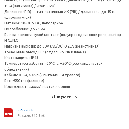
Пламя (UV) — спектр: 185–260 нм / дальность: до 15 м (эталон), до
10 м (зажигалка) / угол: ~120°
Движение (PIR) — тип: пассивный ИК (PIR) / дальность: до 15 м
(широкий угол)
Питание: 10–30 V DC, неполярное
Потребление: до 25 мА
Выход тревоги: сухой контакт (полупроводниковое реле), выбор
N.C./N.O.
Нагрузка выхода: до 30V (AC/DC) 0.25A (резистивная)
Тревожные выходы: 2 (отдельно PIR и пламя)
Класс защиты: IP43
Температура работы: −20°C … +50°C (без конденсата/
обледенения)
Кабель: 0.5 м, 6 жил (2 питание + 4 тревога)
Вес: ≈550 г (с фланцем)
Корпус/цвет: смола/пластик, чёрный
Документы
FP-5500E
Размер: 817,9 кб