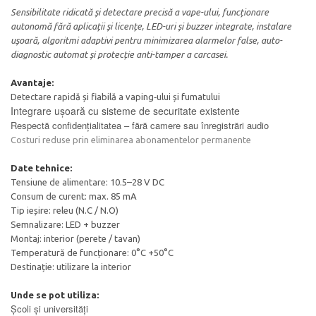
Sensibilitate ridicată și detectare precisă a vape-ului, funcționare
autonomă fără aplicații și licențe, LED-uri și buzzer integrate, instalare
ușoară, algoritmi adaptivi pentru minimizarea alarmelor false, auto-
diagnostic automat și protecție anti-tamper a carcasei.
Avantaje:
Detectare rapidă și fiabilă a vaping‑ului și fumatului
Integrare ușoară cu sisteme de securitate existente
Respectă confidențialitatea – fără camere sau înregistrări audio
Costuri reduse prin eliminarea abonamentelor permanente
Date tehnice:
Tensiune de alimentare: 10.5–28 V DC
Consum de curent: max. 85 mA
Tip ieșire: releu (N.C / N.O)
Semnalizare: LED + buzzer
Montaj: interior (perete / tavan)
Temperatură de funcționare: 0°C +50°C
Destinație: utilizare la interior
Unde se pot utiliza:
Școli și universități