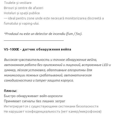
Toalete și vestiare
Birouri și centre de afaceri
Hoteluri și spații publice
— ideal pentru zone unde este necesară monitorizarea discreetă a
fumatului și vaping‑ului.
*Produsul nu este un detector de incendiu (fum / foc).
_________________________________
VS-1000E - датчик обнаружения вейпа
Высокая чувствительность и точное обнаружение вейпа,
автономная работа без приложений и лицензий, встроенные LED и
зуммер, лёгкая установка, адаптивные алгоритмы для
минимизации ложных срабатываний, автоматическая
самодиагностика и tamper-защита корпуса.
Плюсы:
Быстро обнаруживает вейп‑аэрозоли
Принимает сигналы без лишних затрат
Интегрируется с существующими системами безопасности
Не нарушает конфиденциальность (нет камер/микрофонов)