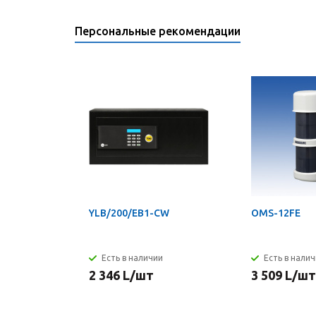
Персональные рекомендации
YLB/200/EB1-CW
OMS-12FE
Есть в наличии
Есть в нали
2 346
L
/шт
3 509
L
/шт