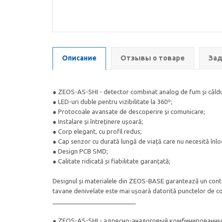
Описание
Отзывы о товаре
Зад
● ZEOS-AS-SHI - detector combinat analog de fum și căldu
● LED-uri duble pentru vizibilitate la 360º;
● Protocoale avansate de descoperire și comunicare;
● Instalare și întreținere ușoară;
● Corp elegant, cu profil redus;
● Cap senzor cu durată lungă de viață care nu necesită înlo
● Design PCB SMD;
● Calitate ridicată și fiabilitate garanțată;
Designul și materialele din ZEOS-BASE garantează un contac
tavane denivelate este mai ușoară datorită punctelor de co
________________________
● ZEOS-AS-SHI - адресно-аналоговый комбинированны