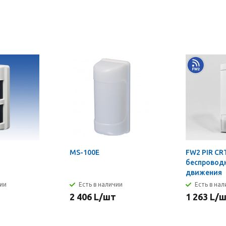
MS-100E
FW2 PIR CRT
беспровод
движения
чии
Есть в наличии
Есть в на
2 406
L
/шт
1 263
L
/