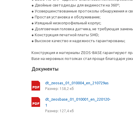
● Двойные светодиоды для видимости на 360º;
● Усовершенствованные протоколы обнаружения и св
● Простая установка и обслуживание;
● Изящный низкопрофильный корпус;
● Долговечная головка датчика, не требующая замены
● Конструкция печатной платы SMD;
● Высокое качество и надежность гарантированы;
Конструкция и материалы ZEOS-BASE гарантируют пра
Base на неровных потолках стал проще благодаря уз
Документы
dt_zeosas_01_010004_en_210729as
Размер: 158,2 кб
dt_zeosbase_01_010001_en_220120-
1
Размер: 127,4 кб