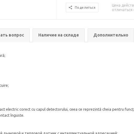
Цена действ
Поделиться
отличаться 
ать вопрос
Наличие на складе
Дополнительно
ră;
cuire;
t electric corect cu capul detectorului, ceea ce reprezintă cheia pentru func
ntact înguste.
й дымовой и тепловой датчик с интеллектуальной адресацией;