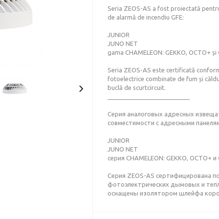
Seria ZEOS-AS a fost proiectată pentru 
de alarmă de incendiu GFE:
JUNIOR
JUNO NET
gama CHAMELEON: GEKKO, OCTO+ și
Seria ZEOS-AS este certificată conform
fotoelectrice combinate de fum și căldu
buclă de scurtcircuit.
________________________
Серия аналоговых адресных извеща
совместимости с адресными панелям
JUNIOR
JUNO NET
серия CHAMELEON: GEKKO, OCTO+ и
Серия ZEOS-AS сертифицирована по 
фотоэлектрических дымовых и тепл
оснащены изолятором шлейфа коро