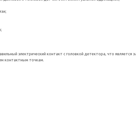
язи;
;
вильный электрический контакт с головкой детектора, что является 
ким контактным точкам.