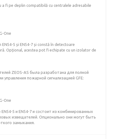
a fi pe deplin compatibilă cu centralele adresabile
 G-One
 EN54-5 și EN54-7 și constă în detectoare
ră. Opțional, acestea pot fi echipate cu un izolator de
телей ZEOS-AS была разработана для полной
и управления пожарной сигнализацией GFE:
 G-One
EN54-5 и EN54-7 и состоит из комбинированных
овых извещателей. Опционально они могут быть
ткого замыкания.