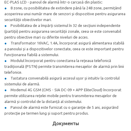
EC-PLAS LCD - panoul de alarmă într-o carcasă din plastic:
8 zone, cu posibilitatea de extindere până la 248 zone, permițând
acoperirea unui număr mare de senzori și dispozitive pentru asigurarea
securității obiectivelor mari.
Posibilitatea de a împărți sistemul în 32 de secțiuni independente
(partiții) pentru asigurarea securității zonale, ceea ce este convenabil
pentru obiective mari cu diferite niveluri de acces.
Transformator 16VAC, 1.4A, încorporat asigură alimentarea stabilă
a panoului și a dispozitivelor conectate, ceea ce este important pentru
funcționarea fiabilă a sistemului.
Modulul încorporat pentru conectarea la rețeaua telefonică
tradițională (PSTN) permite transmiterea mesajelor de alarmă prin linii
telefonice.
Tastatura convenabilă asigură accesul ușor și intuitiv la controlul
sistemului de alarmă.
Modemul 4G GSM (CMS - SIA DC-09 + APP EliteCloud) încorporat
permite utilizarea rețelei mobile pentru transmiterea mesajelor de
alarmă și controlul de la distanță al sistemului.
Panoul de alarmă este furnizat cu o garanție de 5 ani, asigurând
protecție pe termen lung și suport pentru produs.
Документы