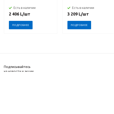
Есть в наличии
Есть в наличии
2 406
L
/шт
3 209
L
/шт
ПОДРОБНЕЕ
ПОДРОБНЕЕ
Подписывайтесь
на новости и акции
+373 69-73-33-43