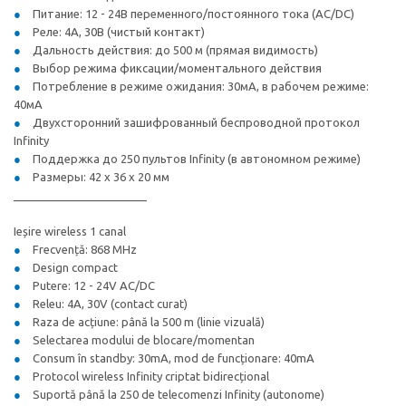
Питание: 12 - 24В переменного/постоянного тока (AC/DC)
Реле: 4А, 30В (чистый контакт)
Дальность действия: до 500 м (прямая видимость)
Выбор режима фиксации/моментального действия
Потребление в режиме ожидания: 30мА, в рабочем режиме:
40мА
Двухсторонний зашифрованный беспроводной протокол
Infinity
Поддержка до 250 пультов Infinity (в автономном режиме)
Размеры: 42 x 36 x 20 мм
_____________________
Ieșire wireless 1 canal
Frecvență: 868 MHz
Design compact
Putere: 12 - 24V AC/DC
Releu: 4A, 30V (contact curat)
Raza de acțiune: până la 500 m (linie vizuală)
Selectarea modului de blocare/momentan
Consum în standby: 30mA, mod de funcționare: 40mA
Protocol wireless Infinity criptat bidirecțional
Suportă până la 250 de telecomenzi Infinity (autonome)