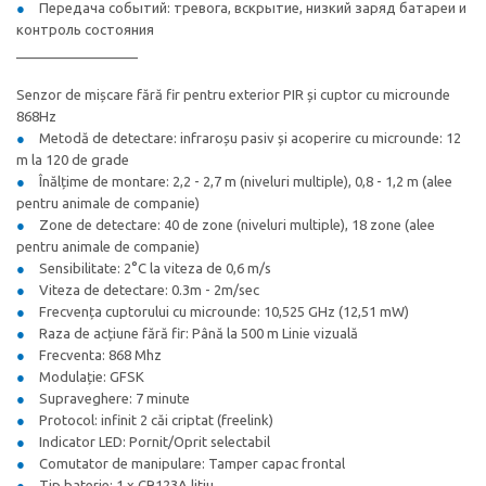
Передача событий: тревога, вскрытие, низкий заряд батареи и
контроль состояния
________________
Senzor de mișcare fără fir pentru exterior PIR și cuptor cu microunde
868Hz
Metodă de detectare: infraroșu pasiv și acoperire cu microunde: 12
m la 120 de grade
Înălțime de montare: 2,2 - 2,7 m (niveluri multiple), 0,8 - 1,2 m (alee
pentru animale de companie)
Zone de detectare: 40 de zone (niveluri multiple), 18 zone (alee
pentru animale de companie)
Sensibilitate: 2°C la viteza de 0,6 m/s
Viteza de detectare: 0.3m - 2m/sec
Frecvența cuptorului cu microunde: 10,525 GHz (12,51 mW)
Raza de acțiune fără fir: Până la 500 m Linie vizuală
Frecventa: 868 Mhz
Modulație: GFSK
Supraveghere: 7 minute
Protocol: infinit 2 căi criptat (freelink)
Indicator LED: Pornit/Oprit selectabil
Comutator de manipulare: Tamper capac frontal
Tip baterie: 1 x CR123A litiu