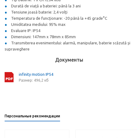
Durată de viață a bateriei: până la 3 ani
Tensiune joasă baterie: 2,4 volți
Temperatura de funcționare: -20 până la +45 grade°C
Umiditatea mediului: 95% max
Evaluare IP: IP54
Dimensiuni: 147mm x 78mm x 85mm
Transmiterea evenimentului: alarmă, manipulare, baterie scăzută și
supraveghere
Документы
infinity motion IP54
Размер: 496,2 кб
Персональные рекомендации