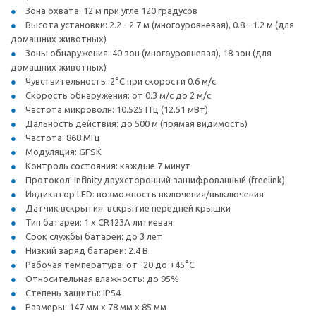
Зона охвата: 12 м при угле 120 градусов
Высота установки: 2.2 - 2.7 м (многоуровневая), 0.8 - 1.2 м (для
домашних животных)
Зоны обнаружения: 40 зон (многоуровневая), 18 зон (для
домашних животных)
Чувствительность: 2°C при скорости 0.6 м/с
Скорость обнаружения: от 0.3 м/с до 2 м/с
Частота микроволн: 10.525 ГГц (12.51 мВт)
Дальность действия: до 500 м (прямая видимость)
Частота: 868 МГц
Модуляция: GFSK
Контроль состояния: каждые 7 минут
Протокол: Infinity двухсторонний зашифрованный (freelink)
Индикатор LED: возможность включения/выключения
Датчик вскрытия: вскрытие передней крышки
Тип батареи: 1 x CR123A литиевая
Срок службы батареи: до 3 лет
Низкий заряд батареи: 2.4 В
Рабочая температура: от -20 до +45°C
Относительная влажность: до 95%
Степень защиты: IP54
Размеры: 147 мм x 78 мм x 85 мм