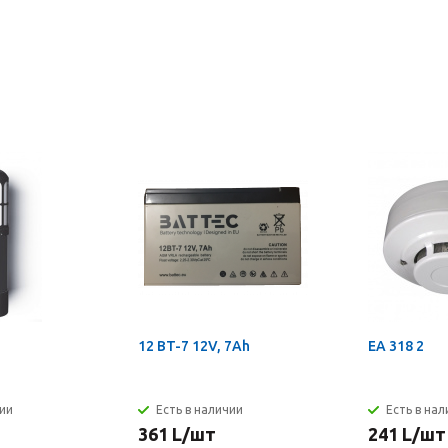
12 BT-7 12V, 7Ah
EA 318 2
чии
Есть в наличии
Есть в на
361
L
/шт
241
L
/шт