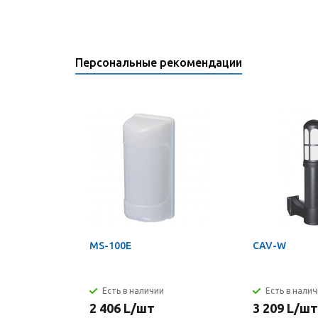
Персональные рекомендации
MS-100E
CAV-W
Есть в наличии
Есть в нали
2 406
L
/шт
3 209
L
/шт