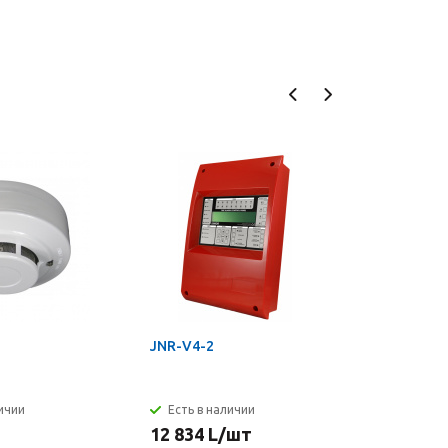
JNR-V4-2
GV-VMS
личии
Есть в наличии
Бесплат
12 834
L
/шт
0
L
/шт