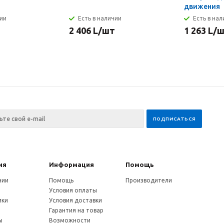
движения
чии
Есть в наличии
Есть в на
2 406
L
/шт
1 263
L
/
ия
Информация
Помощь
нии
Помощь
Производители
Условия оплаты
ики
Условия доставки
и
Гарантия на товар
ы
Возможности