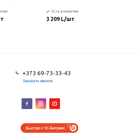
личии
Есть в наличии
Есть в н
шт
3 209
L
/шт
3 209
L
+373 69-73-33-43
Заказать звонок
Быстро с 1С-Битрикс