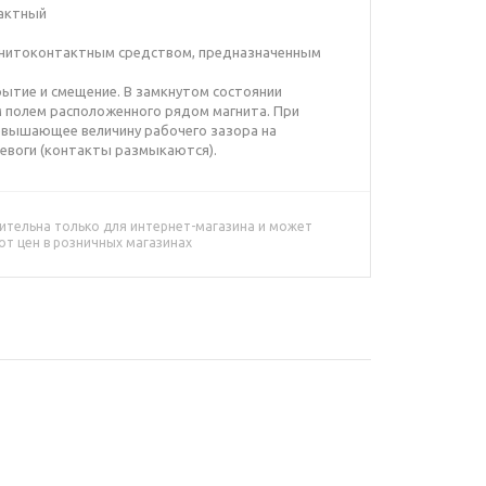
актный
гнитоконтактным средством, предназначенным
ытие и смещение. В замкнутом состоянии
полем расположенного рядом магнита. При
ревышающее величину рабочего зазора на
евоги (контакты размыкаются).
ительна только для интернет-магазина и может
от цен в розничных магазинах