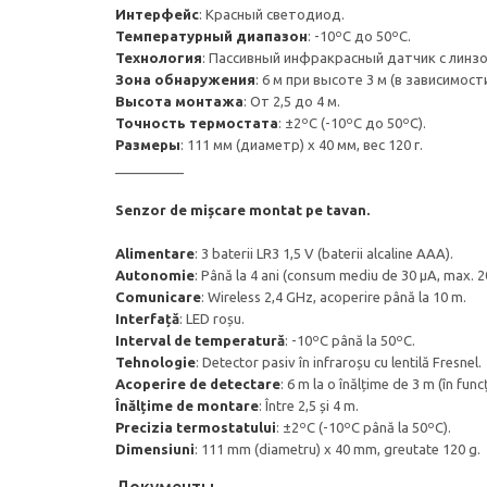
Интерфейс
: Красный светодиод.
Температурный диапазон
: -10ºC до 50ºC.
Технология
: Пассивный инфракрасный датчик с линз
Зона обнаружения
: 6 м при высоте 3 м (в зависимос
Высота монтажа
: От 2,5 до 4 м.
Точность термостата
: ±2ºC (-10ºC до 50ºC).
Размеры
: 111 мм (диаметр) x 40 мм, вес 120 г.
_________
Senzor de mișcare montat pe tavan.
Alimentare
: 3 baterii LR3 1,5 V (baterii alcaline AAA).
Autonomie
: Până la 4 ani (consum mediu de 30 µA, max. 2
Comunicare
: Wireless 2,4 GHz, acoperire până la 10 m.
Interfață
: LED roșu.
Interval de temperatură
: -10ºC până la 50ºC.
Tehnologie
: Detector pasiv în infraroșu cu lentilă Fresnel.
Acoperire de detectare
: 6 m la o înălțime de 3 m (în fun
Înălțime de montare
: Între 2,5 și 4 m.
Precizia termostatului
: ±2ºC (-10ºC până la 50ºC).
Dimensiuni
: 111 mm (diametru) x 40 mm, greutate 120 g.