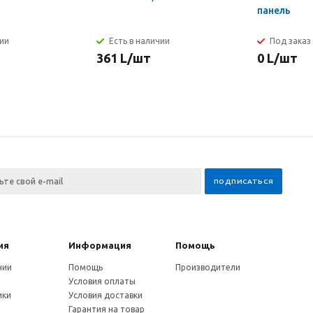
панель
чии
Есть в наличии
Под заказ
361
L
/шт
0
L
/шт
ия
Информация
Помощь
нии
Помощь
Производители
Условия оплаты
ики
Условия доставки
и
Гарантия на товар