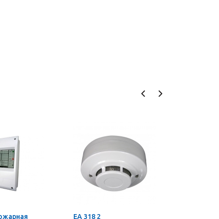
пожарная
EA 318 2
JNR-V4-2