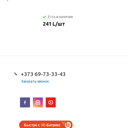
Есть в наличии
Есть в н
241
L
/шт
12 834
L
+373 69-73-33-43
Заказать звонок
Быстро с 1С-Битрикс