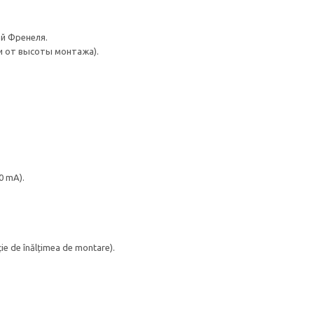
ой Френеля.
ти от высоты монтажа).
0 mA).
cție de înălțimea de montare).