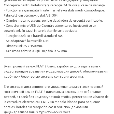
gestionarea, întreținerea și deschiderea angajaților și oaspeților.
Concepută pentru hoteluri fără recepție 24 de ore și case de vacanță.
- Funcționare garantată în cele mai nefavorabile medii climatologice.
Fabricată din oțel inoxidabil AISI 304.
- Cilindru mecanic ascuns, pentru deschideri de urgență verificabile.
- Conector micro USB tip C pentru alimentarea încuietorii cu un
powerbank, în cazul în care bateriile sunt epuizate.
- Funcționează cu 4 baterii standard AA.
- Se adaptează la muchiile DIN.
- Dimensiuni: 65 x 150 mm.
- Grosimea admisă a ușii: 38 până la 52 mm.
__________________________________________________
Электронный замок FLAT 2 был разработан для адаптации к
существующим врезным и модернизации дверей, обеспечивая им
удобную и безопасную систему контроля доступа.
Его системы дистанционного управления делают электронный
гостиничный замок FLAT 2 идеальным замком для небольших
отелей, отелей без круглосуточной стойки регистрации и hacen de
la cerradura electronica FLAT 2 un modelo idóneo para pequeños
hoteles, hoteles sin recepción 24h и сельских домов или
децентрализованных туристических мест.