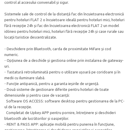
control al accesului convenabil și sigur.
Sistemele sale de control de la distanță fac din încuietoarea electronică
pentru hoteluri FLAT 2 o încuietoare ideală pentru hoteluri mici, hoteluri
fără recepție 24h și fac din încuietoarea electronică FLAT 2 un model
idóneo pentru hoteluri mici, hoteluri fără recepție 24h și case rurale sau
locații turistice descentralizate.
- Deschidere prin Bluetooth, carda de proximitate MiFare și cod
numeric.
- Opțiunea de a deschide și gestiona online prin instalarea de gateway-
uri.
- Tastatură retroiluminată pentru o utilizare ușoară pe coridoare și în
medii cu iluminare slabă.
- Funcție antipanică, pentru a garanta ieșirile de urgență.
- Două sisteme de gestionare diferite pentru hoteluri de toate
dimensiunile și pentru case de vacanță:
Software OS ACCESS: software desktop pentru gestionarea de la PC-
ul de la recepție.
Completat de Upkey APP pentru pornire, întreținere și deschideri
bluetooth ale lucrătorilor și oaspeților.
- RENT & PASS APP: aplicație mobilă pentru punerea în funcțiune,