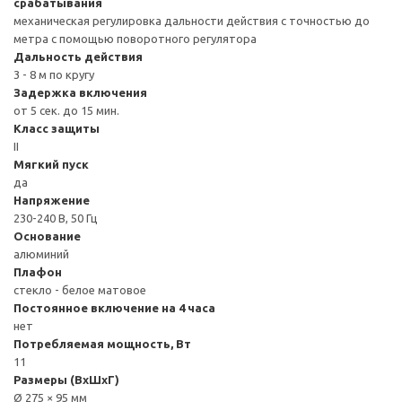
срабатывания
механическая регулировка дальности действия с точностью до
метра с помощью поворотного регулятора
Дальность действия
3 - 8 м по кругу
Задержка включения
от 5 сек. до 15 мин.
Класс защиты
II
Мягкий пуск
да
Напряжение
230-240 В, 50 Гц
Основание
алюминий
Плафон
стекло - белое матовое
Постоянное включение на 4 часа
нет
Потребляемая мощность, Вт
11
Размеры (ВxШxГ)
Ø 275 × 95 мм