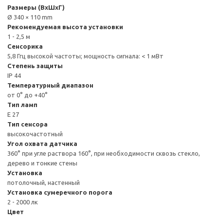
Размеры (ВxШxГ)
Ø 340 × 110 mm
Рекомендуемая высота установки
1 - 2,5 м
Сенсорика
5,8 Ггц высокой частоты; мощность сигнала: < 1 мВт
Степень защиты
IP 44
Температурный диапазон
от 0° до +40°
Тип ламп
E 27
Тип сенсора
высокочастотный
Угол охвата датчика
360° при угле раствора 160°, при необходимости сквозь стекло,
дерево и тонкие стены
Установка
потолочный, настенный
Установка сумеречного порога
2 - 2000 лк
Цвет