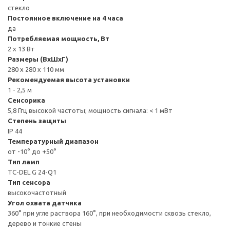
стекло
Постоянное включение на 4 часа
да
Потребляемая мощность, Вт
2 х 13 Вт
Размеры (ВxШxГ)
280 x 280 x 110 мм
Рекомендуемая высота установки
1 - 2,5 м
Сенсорика
5,8 Ггц высокой частоты; мощность сигнала: < 1 мВт
Степень защиты
IP 44
Температурный диапазон
от -10° до +50°
Тип ламп
TC-DEL G 24-Q1
Тип сенсора
высокочастотный
Угол охвата датчика
360° при угле раствора 160°, при необходимости сквозь стекло,
дерево и тонкие стены