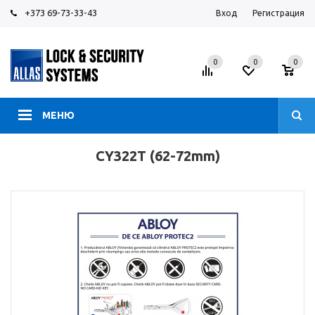
+373 69-73-33-43
Вход
Регистрация
0
0
0
МЕНЮ
CY322T (62-72mm)