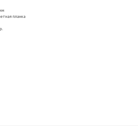
 мм
ветная планка
р.