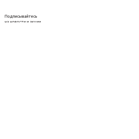
Подписывайтесь
на новости и акции
+373 69-73-33-43
2026 © Интернет-
Компания
магазин систем
Информация
безопасности
Помощь
Быстро с 1С-Битрикс