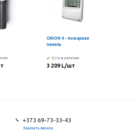
ORION 4 - пожарная
12 BT-7 1
панель
личии
Есть в наличии
Есть в н
шт
3 209
L
/шт
361
L
/ш
+373 69-73-33-43
Заказать звонок