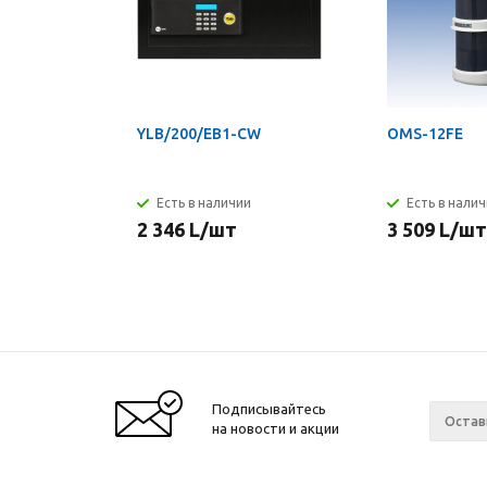
YLB/200/EB1-CW
OMS-12FE
Есть в наличии
Есть в нали
2 346
L
/шт
3 509
L
/шт
Подписывайтесь
на новости и акции