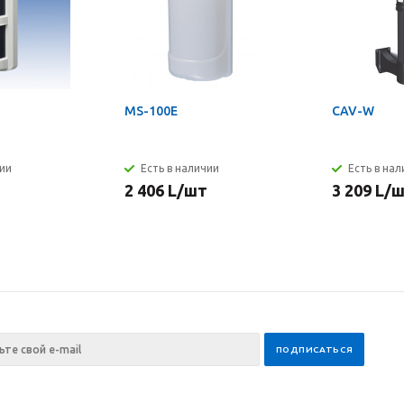
MS-100E
CAV-W
чии
Есть в наличии
Есть в на
2 406
L
/шт
3 209
L
/