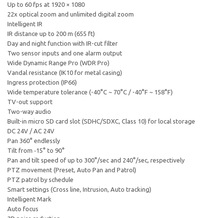
Up to 60 fps at 1920 × 1080
22x optical zoom and unlimited digital zoom
Intelligent IR
IR distance up to 200 m (655 ft)
Day and night function with IR-cut filter
Two sensor inputs and one alarm output
Wide Dynamic Range Pro (WDR Pro)
Vandal resistance (IK10 for metal casing)
Ingress protection (IP66)
Wide temperature tolerance (-40°C ~ 70°C / -40°F ~ 158°F)
TV-out support
Two-way audio
Built-in micro SD card slot (SDHC/SDXC, Class 10) for local storage
DC 24V / AC 24V
Pan 360° endlessly
Tilt from ‐15° to 90°
Pan and tilt speed of up to 300°/sec and 240°/sec, respectively
PTZ movement (Preset, Auto Pan and Patrol)
PTZ patrol by schedule
Smart settings (Cross line, Intrusion, Auto tracking)
Intelligent Mark
Auto focus