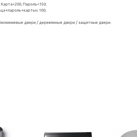
 Карта<200, Пароль<150;
льца+пароль+карты≤ 100;
алюминиевые двери / деревянные двери / защитные двери.