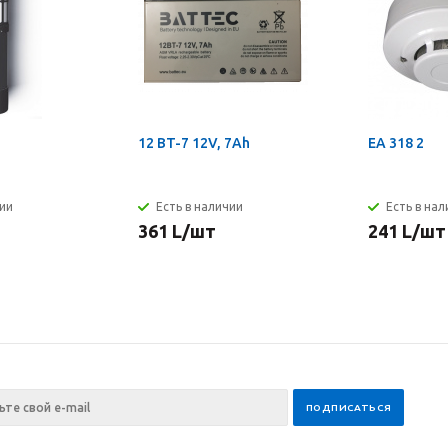
12 BT-7 12V, 7Ah
EA 318 2
чии
Есть в наличии
Есть в на
361
L
/шт
241
L
/шт