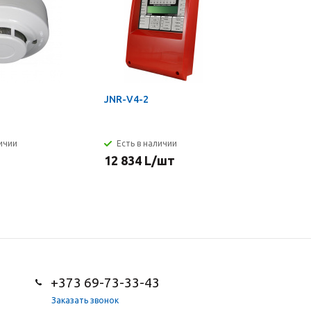
JNR-V4-2
GV-VS282
личии
Есть в наличии
Есть в н
12 834
L
/шт
7 907
L
+373 69-73-33-43
Заказать звонок