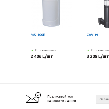
MS-100E
CAV-W
Есть в наличии
Есть в нали
2 406
L
/шт
3 209
L
/шт
Подписывайтесь
на новости и акции