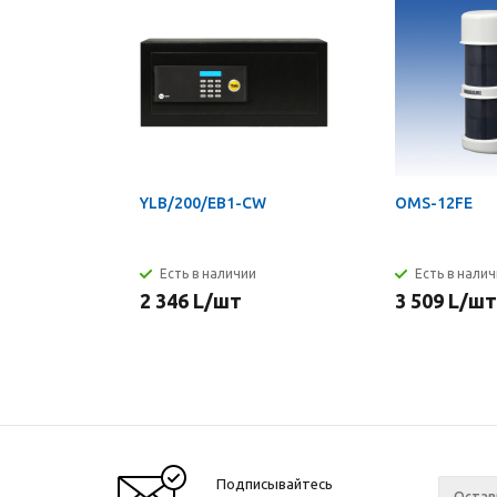
YLB/200/EB1-CW
OMS-12FE
Есть в наличии
Есть в нали
2 346
L
/шт
3 509
L
/шт
Подписывайтесь