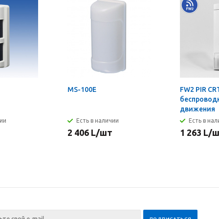
MS-100E
FW2 PIR CRT
беспровод
движения
чии
Есть в наличии
Есть в на
2 406
L
/шт
1 263
L
/