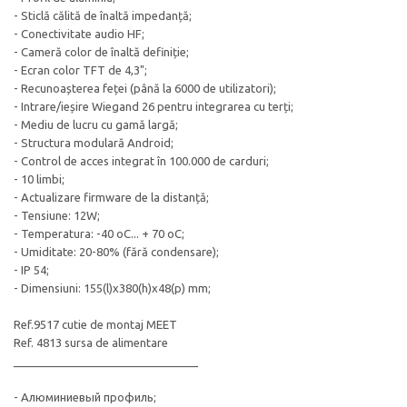
- Sticlă călită de înaltă impedanță;
- Conectivitate audio HF;
- Cameră color de înaltă definiție;
- Ecran color TFT de 4,3";
- Recunoașterea feței (până la 6000 de utilizatori);
- Intrare/ieșire Wiegand 26 pentru integrarea cu terți;
- Mediu de lucru cu gamă largă;
- Structura modulară Android;
- Control de acces integrat în 100.000 de carduri;
- 10 limbi;
- Actualizare firmware de la distanță;
- Tensiune: 12W;
- Temperatura: -40 oC... + 70 oC;
- Umiditate: 20-80% (fără condensare);
- IP 54;
- Dimensiuni: 155(l)x380(h)x48(p) mm;
Ref.9517 cutie de montaj MEET
Ref. 4813 sursa de alimentare
_____________________________
- Алюминиевый профиль;