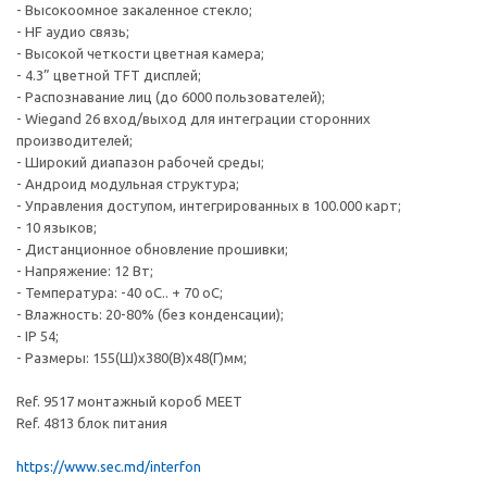
- Высокоомное закаленное стекло;
- HF аудио связь;
- Высокой четкости цветная камера;
- 4.3” цветной TFT дисплей;
- Распознавание лиц (до 6000 пользователей);
- Wiegand 26 вход/выход для интеграции сторонних
производителей;
- Широкий диапазон рабочей среды;
- Андроид модульная структура;
- Управления доступом, интегрированных в 100.000 карт;
- 10 языков;
- Дистанционное обновление прошивки;
- Напряжение: 12 Вт;
- Температура: -40 oC.. + 70 oC;
- Влажность: 20-80% (без конденсации);
- IP 54;
- Размеры: 155(Ш)х380(В)х48(Г)мм;
Ref. 9517 монтажный короб MEET
Ref. 4813 блок питания
https://www.sec.md/interfon