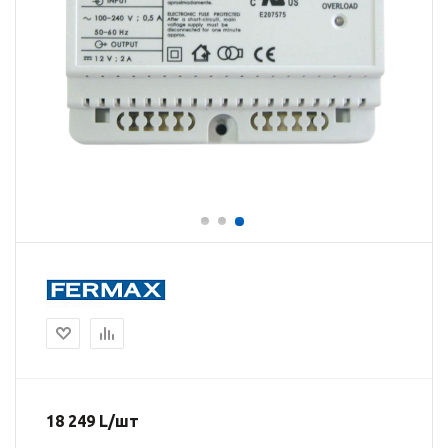
18 249
L
/шт