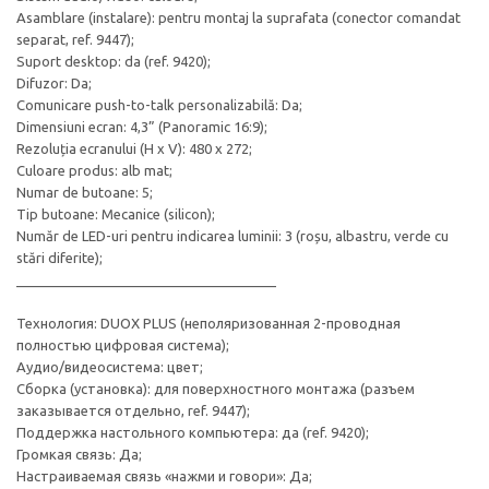
Asamblare (instalare): pentru montaj la suprafata (conector comandat
separat, ref. 9447);
Suport desktop: da (ref. 9420);
Difuzor: Da;
Comunicare push-to-talk personalizabilă: Da;
Dimensiuni ecran: 4,3” (Panoramic 16:9);
Rezoluția ecranului (H x V): 480 x 272;
Culoare produs: alb mat;
Numar de butoane: 5;
Tip butoane: Mecanice (silicon);
Număr de LED-uri pentru indicarea luminii: 3 (roșu, albastru, verde cu
stări diferite);
__________________________________
Технология: DUOX PLUS (неполяризованная 2-проводная
полностью цифровая система);
Аудио/видеосистема: цвет;
Сборка (установка): для поверхностного монтажа (разъем
заказывается отдельно, ref. 9447);
Поддержка настольного компьютера: да (ref. 9420);
Громкая связь: Да;
Настраиваемая связь «нажми и говори»: Да;