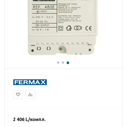
2 406
L
/компл.