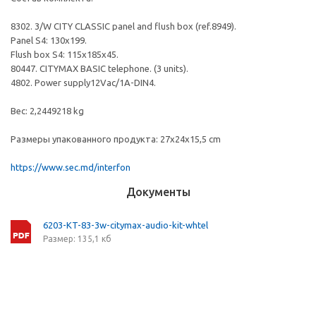
8302. 3/W CITY CLASSIC panel and flush box (ref.8949).
Panel S4: 130x199.
Flush box S4: 115x185x45.
80447. CITYMAX BASIC telephone. (3 units).
4802. Power supply12Vac/1A-DIN4.
Вес: 2,2449218 kg
Размеры упакованного продукта: 27x24x15,5 cm
https://www.sec.md/interfon
Документы
6203-KT-83-3w-citymax-audio-kit-whtel
Размер: 135,1 кб