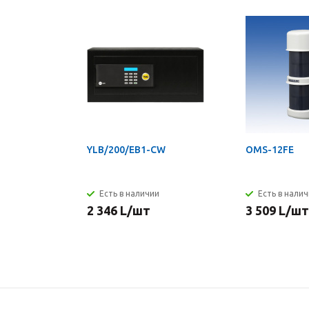
YLB/200/EB1-CW
OMS-12FE
Есть в наличии
Есть в нали
2 346
L
/шт
3 509
L
/шт