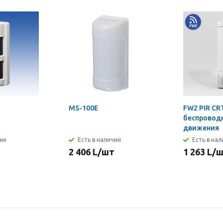
MS-100E
FW2 PIR CRT
беспровод
движения
чии
Есть в наличии
Есть в на
2 406
L
/шт
1 263
L
/