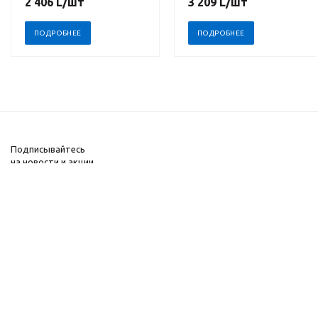
2 406
L
/шт
3 209
L
/шт
ПОДРОБНЕЕ
ПОДРОБНЕЕ
Подписывайтесь
на новости и акции
+373 69-73-33-43
2026 © Интернет-
Компания
магазин систем
Информация
безопасности
Помощь