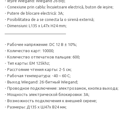
- Ieșire Wiegand: Wiegand 26 biți;
- Conexiune prin cablu: Încuietoare electrică, buton de ieșire;
- Putere de blocare electrică: 3A;
- Posibilitatea de a se conecta la o sirenă externă;
- Dimensiuni: L135 x L47x H24 mm;
____________________________
- Рабочее напряжение: DC 12 В ± 10%;
- Количество карт: 10000;
- Количество отпечатков пальцев: 600;
- Тип карты: EM 125khz;
- Расстояние чтения карты: 2-5 см;
- Рабочая температура: -40 ~ 60 C;
- Выход Wiegand: 26-битный Wiegand;
- Проводное подключение: электрозамок, кнопка выхода;
- Мощность электрической блокировки: 3A;
- Возможность подключения к внешней сирене;
- Размеры: Д135 х Ш47х В24 мм;