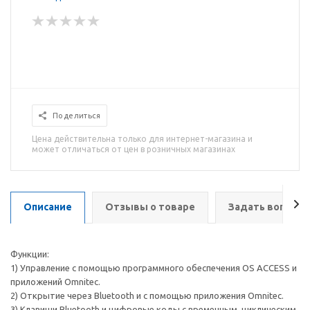
Поделиться
Цена действительна только для интернет-магазина и
может отличаться от цен в розничных магазинах
Описание
Отзывы о товаре
Задать вопрос
Функции:
1) Управление с помощью программного обеспечения OS ACCESS и
приложений Omnitec.
2) Открытие через Bluetooth и с помощью приложения Omnitec.
3) Клавиши Bluetooth и цифровые коды с временным, циклическим,