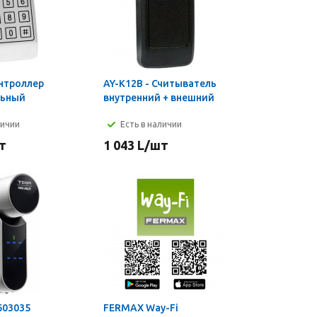
онтроллер
AY-K12B - Считыватель
льный
внутренний + внешний
личии
Есть в наличии
т
1 043
L
/шт
603035
FERMAX Way-Fi