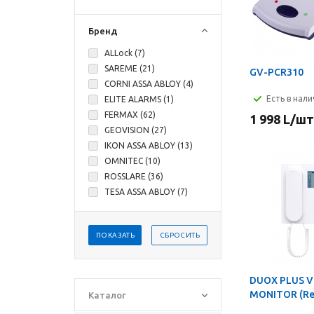
Бренд
ALLock (
7
)
SAREME (
21
)
GV-PCR310
CORNI ASSA ABLOY (
4
)
Есть в нал
ELITE ALARMS (
1
)
FERMAX (
62
)
1 998
L
/шт
GEOVISION (
27
)
IKON ASSA ABLOY (
13
)
OMNITEC (
10
)
ROSSLARE (
36
)
TESA ASSA ABLOY (
7
)
ПОКАЗАТЬ
СБРОСИТЬ
DUOX PLUS VE
MONITOR (Ref
Каталог