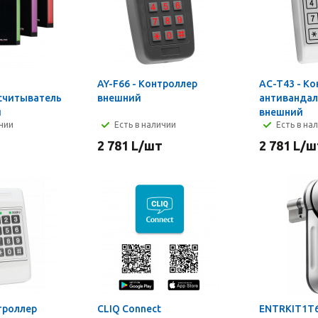
AY-F66 - Контроллер
AC-T43 - К
считыватель
внешний
антиванда
й
внешний
ичии
Есть в наличии
Есть в на
2 781
L
/шт
2 781
L
/ш
троллер
CLIQ Connect
ENTRKIT1T