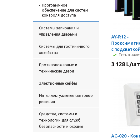
Программное
обеспечение для систем
контроля доступа
Cистемы запирания и
управления дверьми
AY-R12 -
Проксимити
Системы для гостиничного
с подсветко
хозяйства
Есть в нал
3 128
L
/шт
Противопожарные и
технические двери
Электронные сейфы
Интеллектуальные световые
решения
Средства, системы и
технологии для служб
безопасности и охраны
AC-020 - Кон