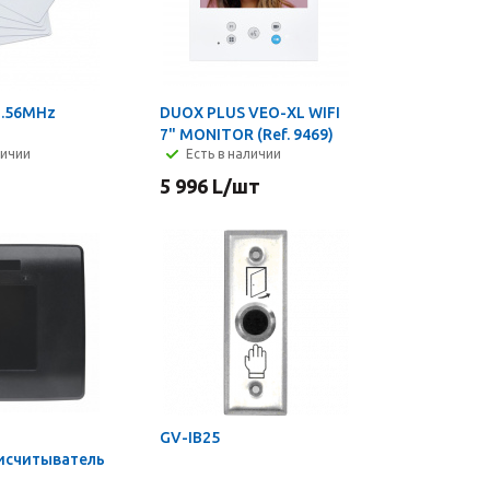
3.56MHz
DUOX PLUS VEO-XL WIFI
7" MONITOR (Ref. 9469)
личии
Есть в наличии
5 996
L
/шт
GV-IB25
исчитыватель