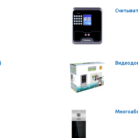
Считыва
)
Видеодо
Многоаб