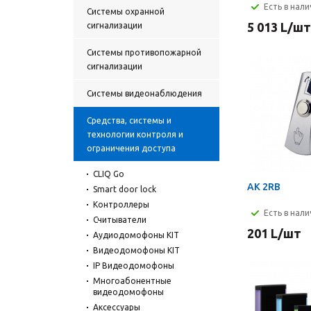
Есть в нал
Системы охранной
5 013
L
/шт
сигнализации
Системы противопожарной
сигнализации
Cистемы видеонаблюдения
Средства, системы и
технологии контроля и
ограничения доступа
CLIQ Go
AK 2RB
Smart door lock
Контроллеры
Есть в нал
Считыватели
201
L
/шт
Аудиодомофоны KIT
Видеодомофоны KIT
IP Видеодомофоны
Многоабонентные
видеодомофоны
Аксессуары