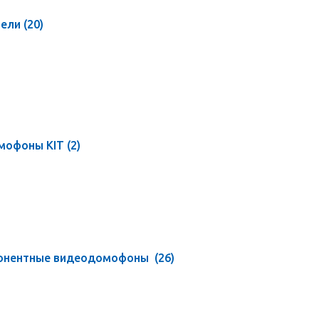
тели
(20)
мофоны KIT
(2)
онентные видеодомофоны
(26)