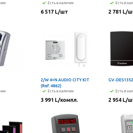
ичии
Есть в наличии
Есть в на
6 517
L
/шт
2 781
L
/ш
2/W 4+N AUDIO CITY KIT
GV-DES135
(Ref. 4862)
ичии
Есть в наличии
Есть в на
3 991
L
/компл.
2 954
L
/ш