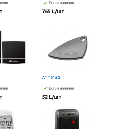
личии
Есть в наличии
т
765
L
/шт
2
ATT515G
личии
Есть в наличии
т
52
L
/шт