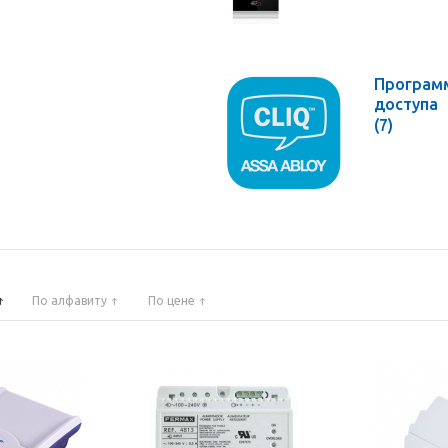
Программ
доступа
(7)
По алфавиту
По цене