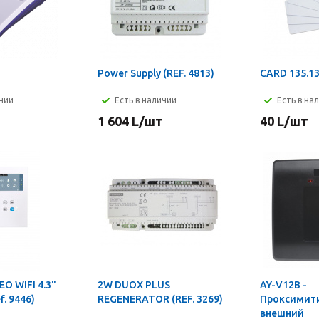
Power Supply (REF. 4813)
CARD 135.1
ичии
Есть в наличии
Есть в на
1 604
L
/шт
40
L
/шт
O WIFI 4.3"
2W DUOX PLUS
AY-V12B -
. 9446)
REGENERATOR (REF. 3269)
Проксимит
внешний