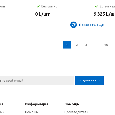
ичии
Бесплатно
Есть в на
0
L
/шт
9 325
L
/ш
Показать еще
1
2
3
10
ия
Информация
Помощь
нии
Помощь
Производители